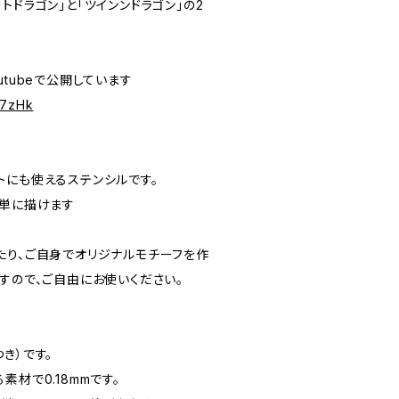
トドラゴン」と「ツインンドラゴン」の2
utubeで公開しています
J7zHk
トにも使えるステンシルです。
簡単に描けます
たり、ご自身でオリジナルモチーフを作
すので、ご自由にお使いください。
き）です。
材で0.18mmです。