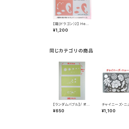
【龍(ドラゴン）2】 HeAR
T GARDENオリジナル
¥1,200
ステンシル
同じカテゴリの商品
【ランダムバブル】/ オリ
チャイニーズ・ニ
ジナルステンシル～丸
ヤー / 24ステ
¥650
¥1,100
たち～
ステンシル