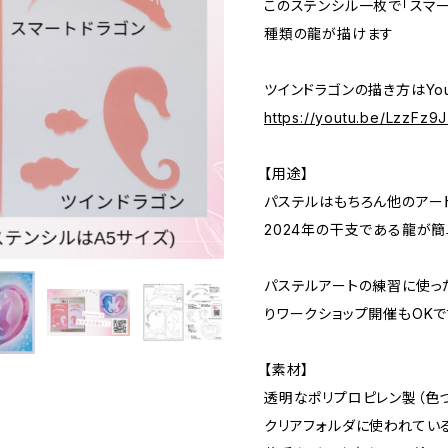
このステンシル一枚で「スマー
種類の龍が描けます
ツインドラゴンの描き方はYo
https://youtu.be/LzzFz9
【用途】
パステルはもちろん他のアー
2024年の干支である龍が
パステルアートの練習に使っ
りワークショップ開催もOKで
【素材】
透明なポリプロピレン製（色つ
クリアフォルダに使われている素