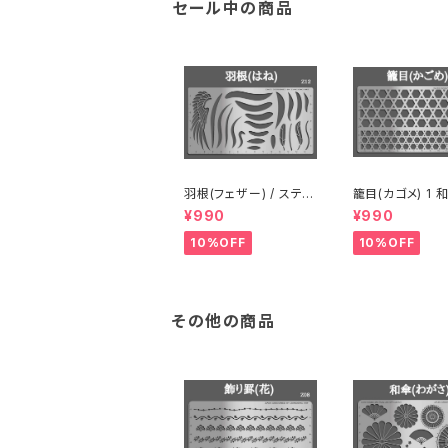
セール中の商品
羽根(フェザー) / ステン
籠目(カゴメ) 1 和柄 /
レス製ステンシル(z12)
ステンレス製ステ
¥990
¥990
(z22)
10%OFF
10%OFF
その他の商品