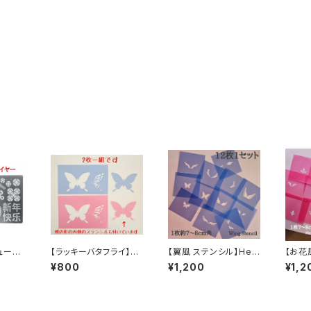
ューイ
【ラッキーバタフライ】ワ
【翼風 ステンシル】HeA
【お花
ンレス製
ークショップに最適！HG
RT GARDENオリジナ
eART
¥800
¥1,200
¥1,2
オリジナルステンシル
ルステンシル
ナルス