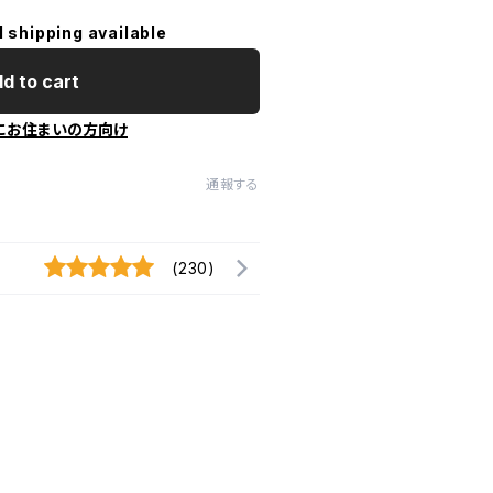
l shipping available
d to cart
にお住まいの方向け
通報する
(230)