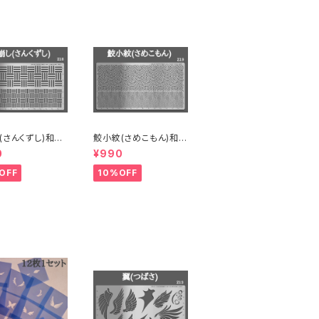
(さんくずし)和柄
鮫小紋(さめこもん)和柄
テンレス製ステンシ
/ ステンレス製ステンシ
0
¥990
)
ル(z19)
OFF
10%OFF