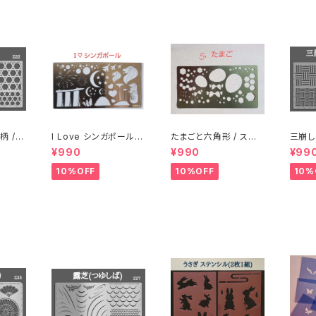
I Love シンガポール /
たまごと六角形 / ステ
三崩し
ンシル
ステンレス製ステンシル
ンレス製ステンシル(ap
/ ス
¥990
¥990
¥99
(ap14)
05)
ル(z18
10%OFF
10%OFF
10%