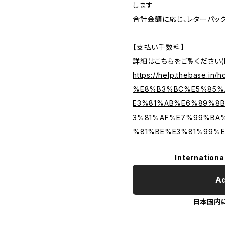
します
合計金額に応じ、レターパッ
【支払い手数料】
詳細はこちらをご覧ください(B
https://help.thebase.in/h
%E8%B3%BC%E5%85%
E3%81%AB%E6%89%8
3%81%AF%E7%99%BA
%81%BE%E3%81%99%E
Internationa
Ad
日本国内