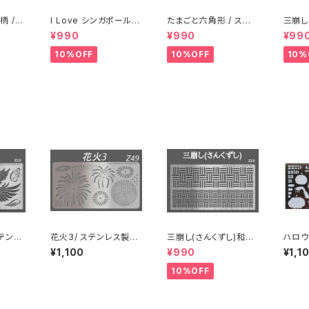
I Love シンガポール /
たまごと六角形 / ステ
三崩し
ンシル
ステンレス製ステンシル
ンレス製ステンシル(ap
/ ス
¥990
¥990
¥99
(ap14)
05)
ル(z18
10%OFF
10%OFF
10%
ステンレ
花火3/ ステンレス製ス
三崩し(さんくずし)和柄
ハロウ
13)
テンシルz49
/ ステンレス製ステンシ
製ステ
¥1,100
¥990
¥1,1
ル(z18)
10%OFF