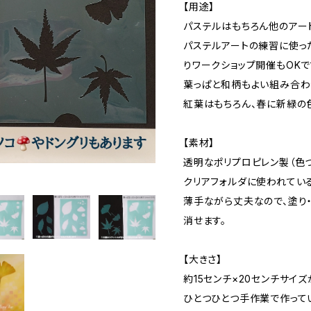
【用途】
パステルはもちろん他のアー
パステルアートの練習に使っ
りワークショップ開催もOKで
葉っぱと和柄もよい組み合わ
紅葉はもちろん、春に新緑の
【素材】
透明なポリプロピレン製（色つ
クリアフォルダに使われている素
薄手ながら丈夫なので、塗り
消せます。
【大きさ】
約15センチ×20センチサイズ
ひとつひとつ手作業で作って