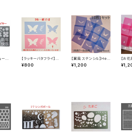
ューイ
【ラッキーバタフライ】ワ
【翼風 ステンシル】HeA
【お花
ンレス製
ークショップに最適！HG
RT GARDENオリジナ
eART
¥800
¥1,200
¥1,2
オリジナルステンシル
ルステンシル
ナルス