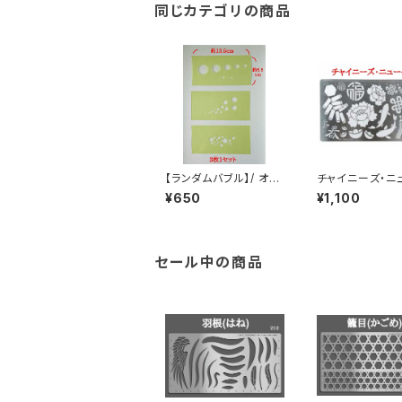
同じカテゴリの商品
【ランダムバブル】/ オリ
チャイニーズ・ニ
ジナルステンシル～丸
ヤー / 24ステ
¥650
¥1,100
たち～
ステンシル
セール中の商品