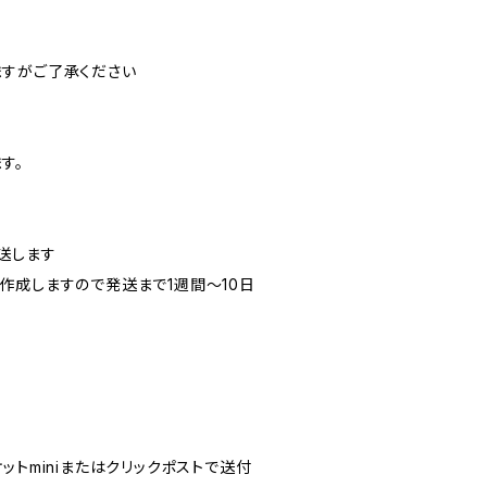
すがご了承ください
す。
送します
作成しますので発送まで1週間～10日
ットminiまたはクリックポストで送付