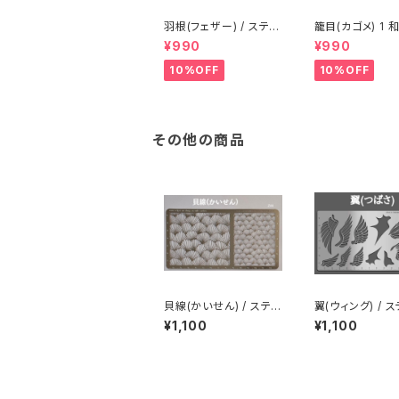
羽根(フェザー) / ステン
籠目(カゴメ) 1 和柄 /
レス製ステンシル(z12)
ステンレス製ステ
¥990
¥990
(z22)
10%OFF
10%OFF
その他の商品
貝線(かいせん) / ステン
翼(ウィング) / 
レス製ステンシル(z44)
ス製ステンシル(z
¥1,100
¥1,100