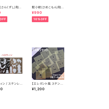
(さんくずし)和柄
鮫小紋(さめこもん)和柄
テンレス製ステンシ
/ ステンレス製ステンシ
0
¥990
)
ル(z19)
OFF
10%OFF
ィン / ステンレス
【エレガント風 ステンシ
ンシル(ap17)
ル】HeART GARDEN
00
¥1,200
オリジナルステンシル