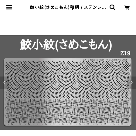
鮫小紋(さめこもん)和柄 / ステンレス
製ステンシル(z19) | HeART GAR
DEN