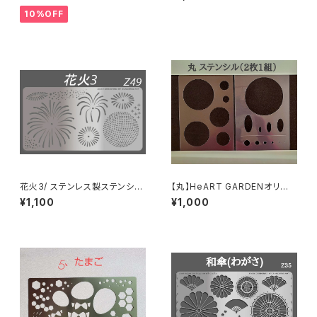
10%OFF
花火3/ ステンレス製ステンシル
【丸】HeART GARDENオリジ
z49
ナルステンシル
¥1,100
¥1,000