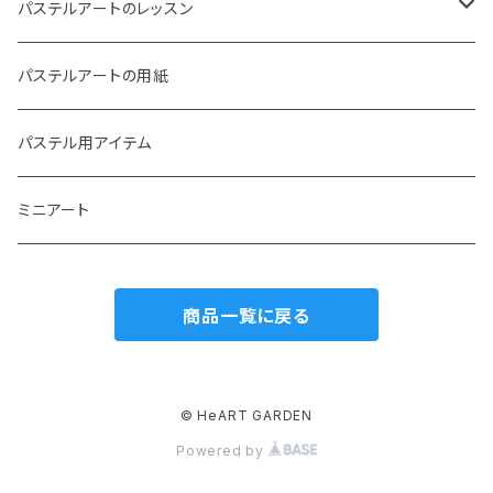
花や葉っぱのステンシル
パステルアートのレッスン
冬のステンシル
パステルアート 動画レッスン
パステルアートの用紙
生き物のステンシル
パステルアート テキストレッスン
パステル用アイテム
翼や羽根、妖精などのステンシル
パステルアート オンラインレッスン
ミニアート
その他のステンシル
商品一覧に戻る
自然のモチーフのステンシル
© HeART GARDEN
Powered by