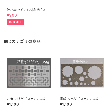
鮫小紋(さめこもん)和柄 / ステ
ンレス製ステンシル(z19)
¥990
10%OFF
同じカテゴリの商品
井桁(いげた) / ステンレス製ス
雪輪(ゆきわ) / ステンレス製ス
テンシルz46
テンシル(z45)
¥1,100
¥1,100