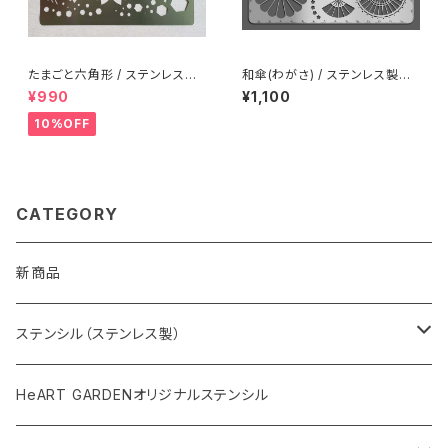
たまごと六角形 / ステンレス製
和傘(わがさ) / ステンレス製ス
ステンシル(ap05)
テンシル(z35)
¥990
¥1,100
10%OFF
CATEGORY
新商品
ステンシル（ステンレス製）
和柄ステンシル
HeART GARDENオリジナルステンシル