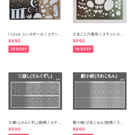
I Love シンガポール / ステンレ
たまごと六角形 / ステンレス製
ス製ステンシル(ap14)
ステンシル(ap05)
¥990
¥990
10%OFF
10%OFF
三崩し(さんくずし)和柄 / ステン
鮫小紋(さめこもん)和柄 / ステ
レス製ステンシル(z18)
ンレス製ステンシル(z19)
¥990
¥990