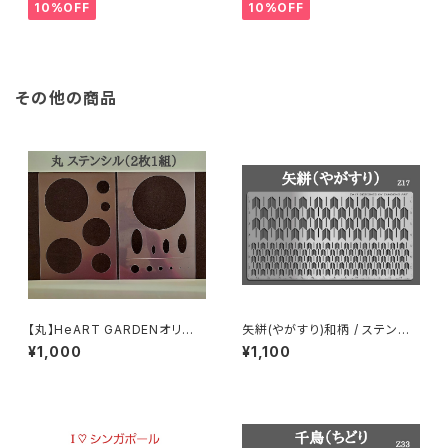
10%OFF
10%OFF
その他の商品
【丸】HeART GARDENオリジ
矢絣(やがすり)和柄 / ステンレ
ナルステンシル
ス製ステンシル(z17)
¥1,000
¥1,100