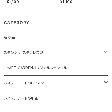
ス製ステンシル(z07)
シル(z04)リニューアル版
¥1,100
¥1,100
CATEGORY
新商品
ステンシル（ステンレス製）
和柄ステンシル
HeART GARDENオリジナルステンシル
花や葉っぱのステンシル
パステルアートのレッスン
冬のステンシル
パステルアート 動画レッスン
パステルアートの用紙