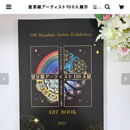
曼荼羅アーティスト100人展示 公式
図録（アートブック） | HeART GAR
DEN