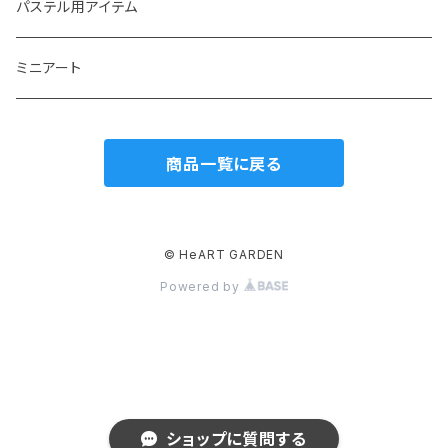
生き物のステンシル
パステルアート テキストレッスン
パステル用アイテム
翼や羽根、妖精などのステンシル
パステルアート オンラインレッスン
ミニアート
その他のステンシル
商品一覧に戻る
自然のモチーフのステンシル
© HeART GARDEN
Powered by
ショップに質問する