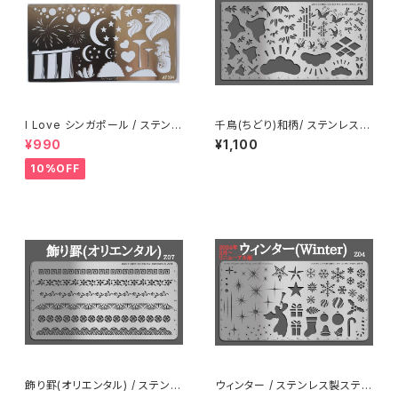
I Love シンガポール / ステンレ
千鳥(ちどり)和柄/ ステンレス製
ス製ステンシル(ap14)
ステンシル(z33)
¥990
¥1,100
10%OFF
飾り罫(オリエンタル) / ステンレ
ウィンター / ステンレス製ステン