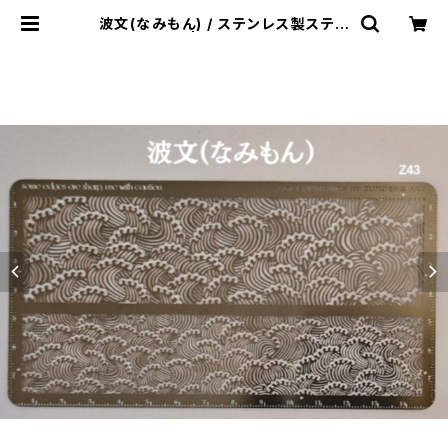
波文(なみもん) / ステンレス製ステン
シル(z43) | HeART GARDEN