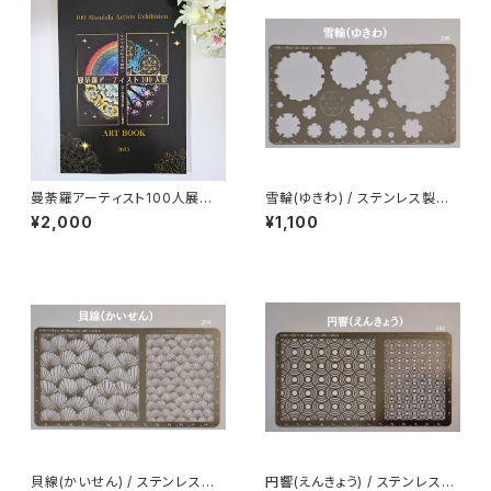
曼荼羅アーティスト100人展
雪輪(ゆきわ) / ステンレス製ス
示 公式図録（アートブック）
テンシル(z45)
¥2,000
¥1,100
貝線(かいせん) / ステンレス製
円響(えんきょう) / ステンレス製