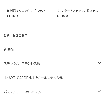
飾り罫(オリエンタル) / ステンレ
ウィンター / ステンレス製ステン
ス製ステンシル(z07)
シル(z04)リニューアル版
¥1,100
¥1,100
CATEGORY
新商品
ステンシル（ステンレス製）
和柄ステンシル
HeART GARDENオリジナルステンシル
花や葉っぱのステンシル
パステルアートのレッスン