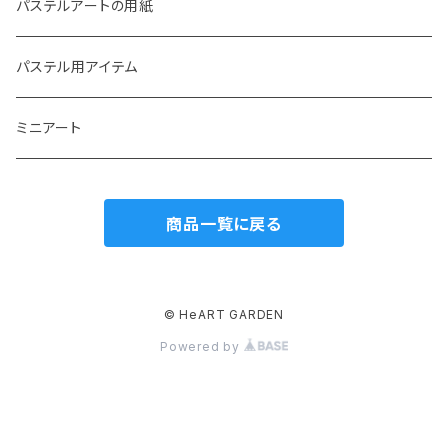
冬のステンシル
パステルアート 動画レッスン
パステルアートの用紙
生き物のステンシル
パステルアート テキストレッスン
パステル用アイテム
翼や羽根、妖精などのステンシル
パステルアート オンラインレッスン
ミニアート
その他のステンシル
商品一覧に戻る
自然のモチーフのステンシル
© HeART GARDEN
Powered by