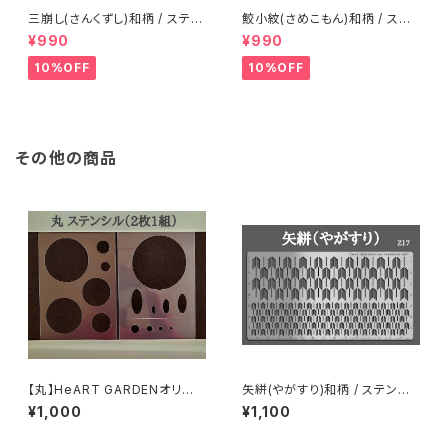
三崩し(さんくずし)和柄 / ステン
鮫小紋(さめこもん)和柄 / ステ
レス製ステンシル(z18)
ンレス製ステンシル(z19)
¥990
¥990
10%OFF
10%OFF
その他の商品
【丸】HeART GARDENオリジ
矢絣(やがすり)和柄 / ステンレ
ナルステンシル
ス製ステンシル(z17)
¥1,000
¥1,100